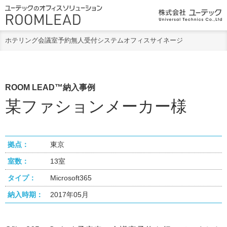
ホテリング
会議室予約
無人受付システム
オフィスサイネージ
ROOM LEAD™納入事例
某ファションメーカー様
拠点：
東京
室数：
13室
タイプ：
Microsoft365
納入時期：
2017年05月