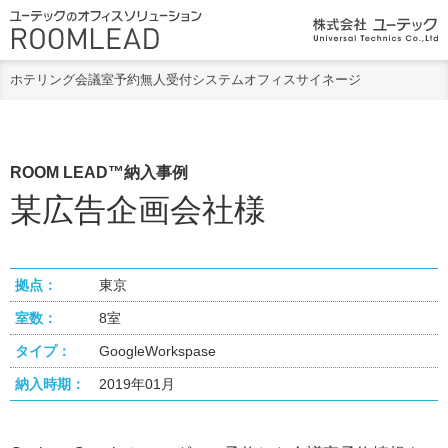
ホテリング
会議室予約
無人受付システム
オフィスサイネージ
ROOM LEAD™納入事例
某広告企画会社様
拠点：
東京
室数：
8室
タイプ：
GoogleWorkspase
納入時期：
2019年01月