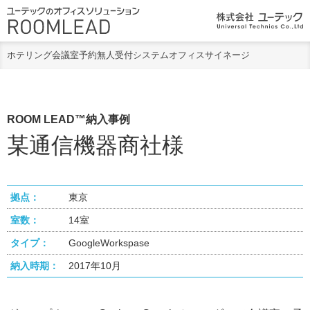
ホテリング
会議室予約
無人受付システム
オフィスサイネージ
ROOM LEAD™納入事例
某通信機器商社様
拠点：
東京
室数：
14室
タイプ：
GoogleWorkspase
納入時期：
2017年10月