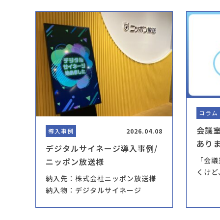
コラム
会議
導入事例
2026.04.08
あり
デジタルサイネージ導入事例/
システ
「会議
ニッポン放送様
くけど
納入先：株式会社ニッポン放送様
納入物：デジタルサイネージ