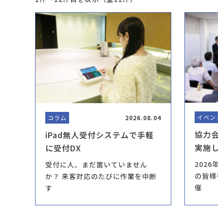
イベン
コラム
2026.08.04
協力
iPad無人受付システムで手軽
実施
に受付DX
202
受付に人、まだ置いていません
の皆様
か？ 来客対応のたびに作業を中断
催
す