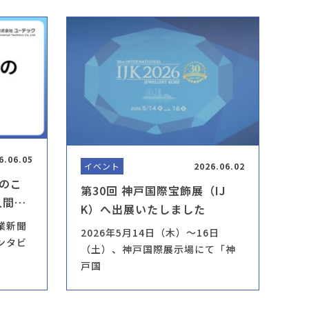
6.06.05
イベント
2026.06.02
のこ
第30回 神戸国際宝飾展（IJ
人間尊
K）へ出展いたしました
ビュー
工業新聞
2026年5月14日（木）～16日
ンタビ
（土）、神戸国際展示場にて「神
戸国