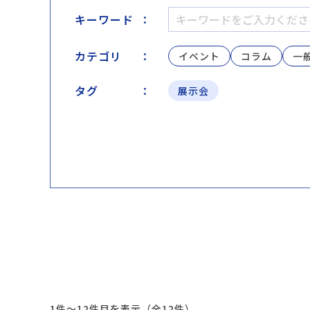
キーワード
：
カテゴリ
：
イベント
コラム
一
タグ
：
展示会
1件〜12件目を表示（全12件）