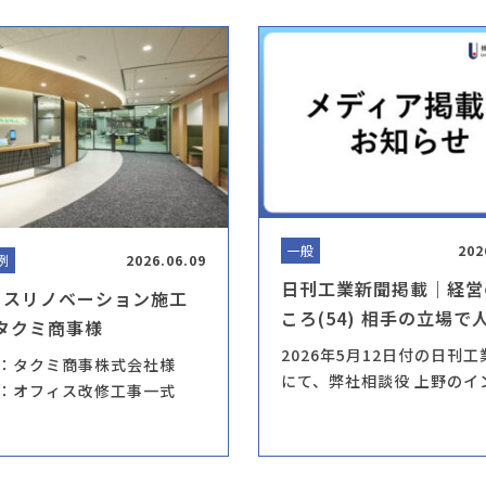
一般
202
例
2026.06.09
日刊工業新聞掲載｜経営
ィスリノベーション施工
ころ(54) 相手の立場で
タクミ商事様
重 – 相談役 上野インタ
2026年5月12日付の日刊
：タクミ商事株式会社様
全文
にて、弊社相談役 上野のイ
：オフィス改修工事一式