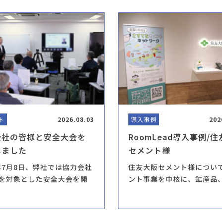
ト
2026.08.03
導入事例
202
会社の皆様と安全大会を
RoomLead導入事例/
しました
セメント様
6年7月8日、弊社では協力会社
住友大阪セメント様について
を対象とした安全大会を開
ント事業を中核に、鉱産品