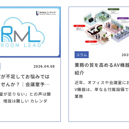
コラム
202
業務の質を高めるAV機
2026.04.08
紹介
室が不足してお悩みでは
近年、オフィスや会議室に
ませんか？｜会議室予約
V機器は、単なる付属設備
ムRoomLeadのご紹介
室が足りない」との声は聞
業務
、増設は難しい カレンダ